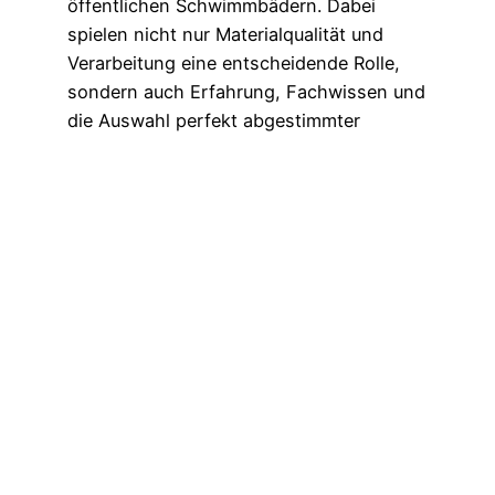
öffentlichen Schwimmbädern. Dabei
spielen nicht nur Materialqualität und
Verarbeitung eine entscheidende Rolle,
sondern auch Erfahrung, Fachwissen und
die Auswahl perfekt abgestimmter
Systemkomponenten.
Jetzt beraten lassen
Für unsere Poolprojekte setzen wir auf
hochwertige Poolfolien des regionalen
Premiumherstellers Elbtal Plastics. Die
langjährige Zusammenarbeit ermöglicht
kurze Wege, direkten technischen
Austausch und eine kontinuierliche
Weiterentwicklung der Produkte. Bei